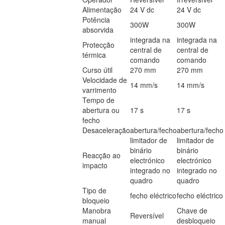
Alimentação
24 V dc
24 V dc
Potência
300W
300W
absorvida
integrada na
integrada na
Protecção
central de
central de
térmica
comando
comando
Curso útil
270 mm
270 mm
Velocidade de
14 mm/s
14 mm/s
varrimento
Tempo de
abertura ou
17 s
17 s
fecho
Desaceleração
abertura/fecho
abertura/fecho
limitador de
limitador de
binário
binário
Reacção ao
electrónico
electrónico
impacto
integrado no
integrado no
quadro
quadro
Tipo de
fecho eléctrico
fecho eléctrico
bloqueio
Manobra
Chave de
Reversível
manual
desbloqueio