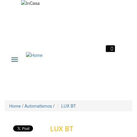
|
Toggle
navigation
Home
/
Automatismos
/
LUX BT
Voltar
LUX BT
Automatismos