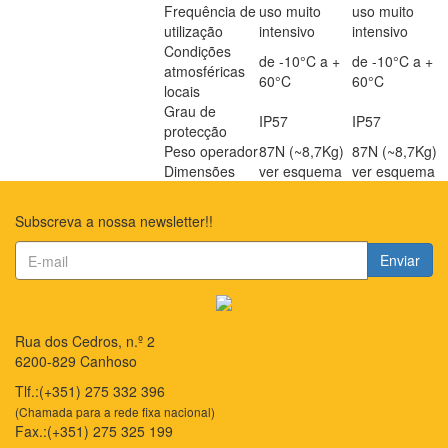
Frequência de
uso muito
uso muito
utilização
intensivo
intensivo
Condições
de -10°C a +
de -10°C a +
atmosféricas
60°C
60°C
locais
Grau de
IP57
IP57
protecção
Peso operador
87N (~8,7Kg)
87N (~8,7Kg)
Dimensões
ver esquema
ver esquema
Subscreva a nossa newsletter!!
Enviar
Rua dos Cedros, n.º 2
6200-829 Canhoso
Tlf.:(+351) 275 332 396
(Chamada para a rede fixa nacional)
Fax.:(+351) 275 325 199