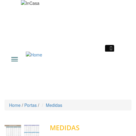
|
Toggle
navigation
Home
/
Portas
/
Medidas
Voltar
MEDIDAS
Portas