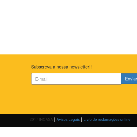
Subscreva a nossa newsletter!!
Envia
|
|
2017 INCASA
Avisos Legais
Livro de reclamações online