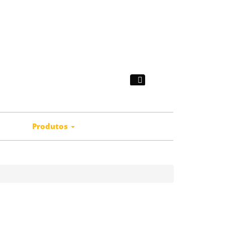
|
mprar
Produtos
Catálogos
Contactos