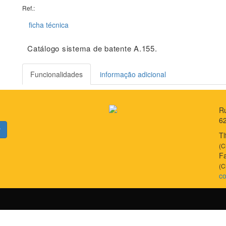
Ref.:
ficha técnica
Catálogo sistema de batente A.155.
Funcionalidades
informação adicional
Ru
6
r
Tl
(C
Fa
(C
co