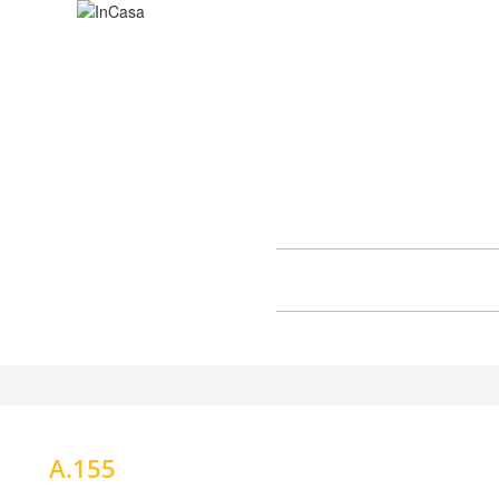
Sobre a InCasa
Onde co
A.155
Janelas Alumínio