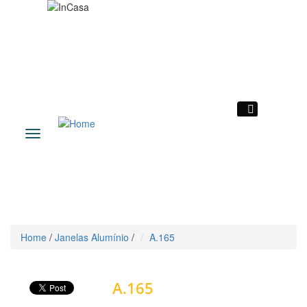
|
Toggle
navigation
Home
/
Janelas Alumínio
/
A.165
Voltar
A.165
Janelas Alumínio