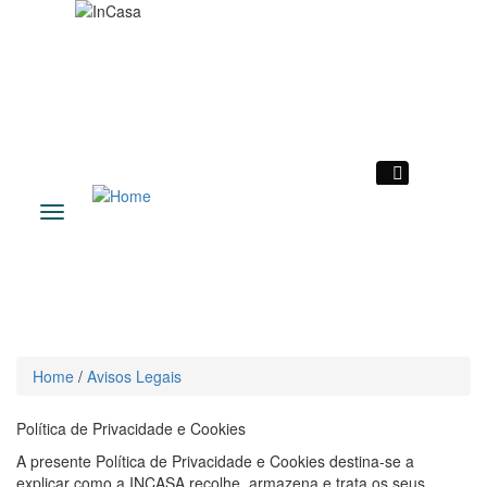
|
Toggle
navigation
Home
/
Avisos Legais
Política de Privacidade e Cookies
A presente Política de Privacidade e Cookies destina-se a
explicar como a INCASA recolhe, armazena e trata os seus