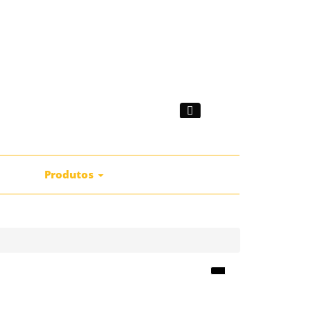
|
mprar
Produtos
Catálogos
Contactos