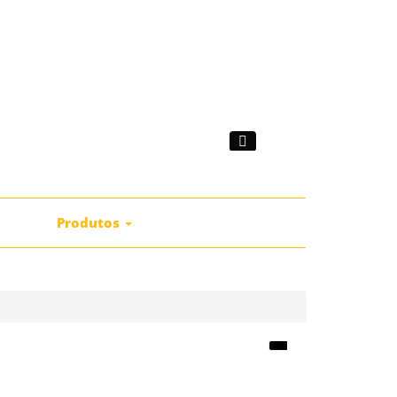
|
mprar
Produtos
Catálogos
Contactos