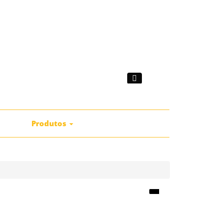
|
mprar
Produtos
Catálogos
Contactos