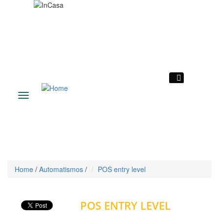
|
Toggle
navigation
Home
/
Automatismos
/
POS entry level
Voltar
POS ENTRY LEVEL
Automatismos